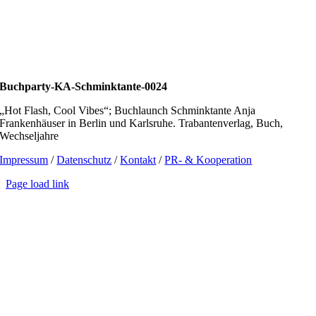
Buchparty-KA-Schminktante-0024
„Hot Flash, Cool Vibes“; Buchlaunch Schminktante Anja
Frankenhäuser in Berlin und Karlsruhe. Trabantenverlag, Buch,
Wechseljahre
Impressum
/
Datenschutz
/
Kontakt
/
PR- & Kooperation
Page load link
Go
to
Top