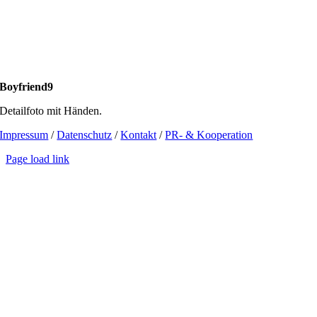
Boyfriend9
Detailfoto mit Händen.
Impressum
/
Datenschutz
/
Kontakt
/
PR- & Kooperation
Page load link
Go
to
Top