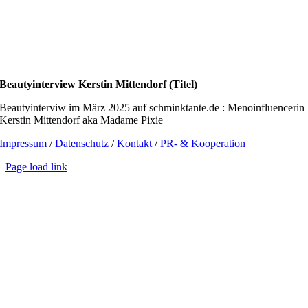
Beautyinterview Kerstin Mittendorf (Titel)
Beautyinterviw im März 2025 auf schminktante.de : Menoinfluencerin
Kerstin Mittendorf aka Madame Pixie
Impressum
/
Datenschutz
/
Kontakt
/
PR- & Kooperation
Page load link
Go
to
Top