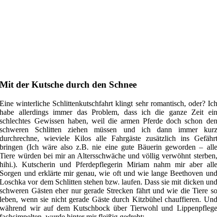
Mit der Kutsche durch den Schnee
Eine winterliche Schlittenkutschfahrt klingt sehr romantisch, oder? Ic
habe allerdings immer das Problem, dass ich die ganze Zeit ei
schlechtes Gewissen haben, weil die armen Pferde doch schon de
schweren Schlitten ziehen müssen und ich dann immer kur
durchrechne, wieviele Kilos alle Fahrgäste zusätzlich ins Gefähr
bringen (Ich wäre also z.B. nie eine gute Bäuerin geworden – all
Tiere würden bei mir an Altersschwäche und völlig verwöhnt sterben
hihi.). Kutscherin und Pferdepflegerin Miriam nahm mir aber all
Sorgen und erklärte mir genau, wie oft und wie lange Beethoven un
Loschka vor dem Schlitten stehen bzw. laufen. Dass sie mit dicken un
schweren Gästen eher nur gerade Strecken fährt und wie die Tiere s
leben, wenn sie nicht gerade Gäste durch Kitzbühel chauffieren. Un
während wir auf dem Kutschbock über Tierwohl und Lippenpfleg
fachsimpelten, wurde hinter mir fleißig gedreht: