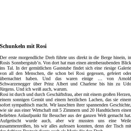
Schunkeln mit Rosi
Der erste morgendliche Dreh führte uns direkt in die Berge hinein, i
Rosis Sonnbergstub’n. Von dort hat man einen atemberaubenden Blic
ins Tal. In der gemütlichen Gaststube findet sich eine riesige Galeri
von all den Menschen, die schon bei Rosi gegessen, gefeiert ode
übernachtet haben. Und das waren einige … von Arnol
Schwarzenegger über Prinz Albert und Charlene bis hin zu Ud
Jürgens. Und ich weiß auch, warum.
Rosi ist durch und durch Geschäftsfrau, aber mit einem großen Herzen
einem sonnigen Gemüt und einem herzlichen Lachen, das sie eine
sofort sympathisch macht. Wir lauschten ihrer spannenden Geschichte
wie sie aus einer Wirtschaft mit 5 Zimmern und 20 Handtüchern eine
beliebten Anlaufpunkt für Besucher aus der ganzen Welt gemacht hat
Aufgetischt wurde auch, aber wir mussten uns eine Weil
zusammenreißen, bis wir alles aufessen konnten, denn der Tisch mi