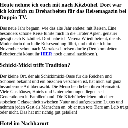
Heute nehme ich euch mit nach Kitzbühel. Dort war
ich kürzlich zu Dreharbeiten für das Reisemagazin bei
Doppio TV.
Das neue Jahr begann, wie das alte Jahr endete: mit Reisen. Eine
besonders schöne Reise führte mich in die Tiroler Aplen, genauer
gesagt nach Kitzbühel. Dort habe ich Verena Wriedt betreut, die als
Moderatorin durch die Reisesendung führt, und mit der ich im
November schon nach Marrakesch reisen durfte (Den kompletten
Reisebericht könnt ihr
HIER
noch einmal nachlesen.).
Schicki-Micki trifft Tradition?
Der kleine Ort, der als Schickimicki-Oase für die Reichen und
Schönen bekannt und ein bisschen verschrien ist, hat mich auf ganz
bezaubernde Art überrascht. Die Menschen lieben ihren Heimatort.
Viele Gasthäuser, Hotels und Unternehmungen liegen seit
Generationen in Familienhand. Die Kitzbüheler leben mit einer
stoischen Gelassenheit zwischen Natur und aufgesetztem Luxus und
nehmen jeden Gast als Menschen an, ob er nun tote Tiere am Leib träg
oder nicht. Das hat mir richtig gut gefallen!
Hotel im Nachbarort