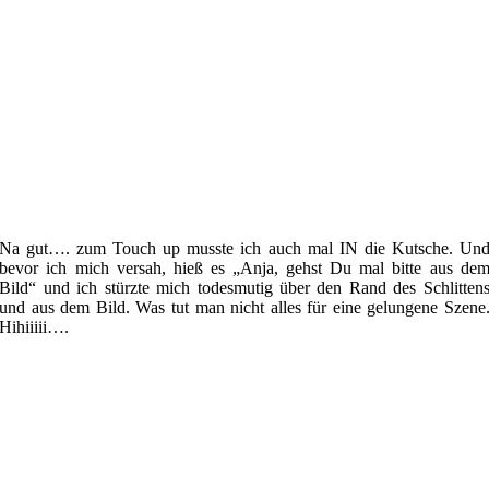
Na gut…. zum Touch up musste ich auch mal IN die Kutsche. Un
bevor ich mich versah, hieß es „Anja, gehst Du mal bitte aus de
Bild“ und ich stürzte mich todesmutig über den Rand des Schlitten
und aus dem Bild. Was tut man nicht alles für eine gelungene Szene
Hihiiiii….