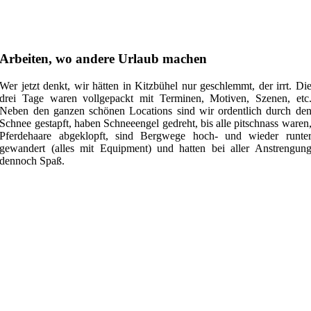
Arbeiten, wo andere Urlaub machen
Wer jetzt denkt, wir hätten in Kitzbühel nur geschlemmt, der irrt. Di
drei Tage waren vollgepackt mit Terminen, Motiven, Szenen, etc
Neben den ganzen schönen Locations sind wir ordentlich durch de
Schnee gestapft, haben Schneeengel gedreht, bis alle pitschnass waren
Pferdehaare abgeklopft, sind Bergwege hoch- und wieder runte
gewandert (alles mit Equipment) und hatten bei aller Anstrengun
dennoch Spaß.