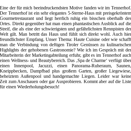
Eine der für mich beeindruckendsten Motive fanden wir im Tennerhof
Der Tennerhof ist ein sehr elegantes 5-Sterne-Haus mit preisgekrönte
Gourmetrestaurant und liegt herrlich ruhig ein bisschen oberhalb de
Ortes. Direkt gegenüber hat man einen phantastischen Ausblick auf di
Streif, die als eine der schwierigsten und gefährlichsten Rennpisten de
Welt gilt. Man betritt das Haus und fühlt sich direkt wohl. Auch hie
freundlichster Empfang. Unser Thema: Haute Cuisine oder wie schaff
man die Verbindung von deftigen Tiroler Genüssen zu kulinarische
Highlights der gehobenen Gastronomie? Wie ich im Gespräch mit de
Mitarbeiterin der Marketingabteilung erfuhr, gibt es im Tennerhof auc
einen Wellness- und Beautybereich. Das ‚Spa de Charme‘ verfügt übe
einen Innenpool, Jacuzzi, einen Panorama-Ruheraum, Saunen
Kneippbecken, Dampfbad plus großem Garten, großer Liegewiese
beheiztem Außenpool und handgemachte Liegen. Leider war kein
Zeit zum Anschauen oder gar Ausprobieren. Kommt aber auf die List
für einen Wiederholungsbesuch!