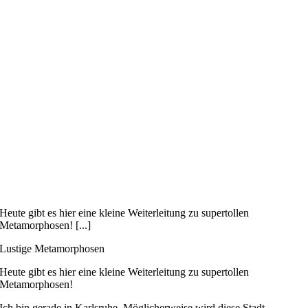
Heute gibt es hier eine kleine Weiterleitung zu supertollen
Metamorphosen! [...]
Lustige Metamorphosen
Heute gibt es hier eine kleine Weiterleitung zu supertollen
Metamorphosen!
Ich bin gerade in Karlsruhe. Möglicherweise wird diese Stadt