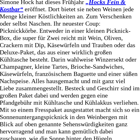
Simone Hock hat dieses Frühjahr
„Hocks Fein &
Kostbar“
eröffnet. Dort bietet sie neben Weinen jede
Menge kleiner Köstlichkeiten an. Zum Verschenken
oder selbst Naschen. Ihr neuester Coup:
Picknickkörbe. Entweder in einer kleinen Picknick-
Box, die super für Zwei reicht mit Wein, Oliven,
Crackern mit Dip, Käsewürfeln und Trauben oder das
Deluxe-Paket, das aus einer wirklich großen
Kühltasche besteht. Darin wahlweise Winzersekt oder
Champagner, kleine Tartes, Brioche-Sandwiches,
Käsewürfeln, französischem Baguette und einer süßen
Nachspeise. Alles hausgemacht und mit ganz viel
Liebe zusammengestellt. Besteck und Geschirr sind im
großen Paket dabei und werden gegen eine
Pfandgebühr mit Kühltasche und Kühlakkus verliehen.
Mit so einem Fresspaket ausgestattet macht sich so ein
Sonnenuntergangspicknick in den Weinbergen mit
Blick auf oben genannte Sehenswürdigkeiten ganz
hervorragend und man kann gemütlich dabei
zuschauen, wie die Sonne hinter den Hügeln