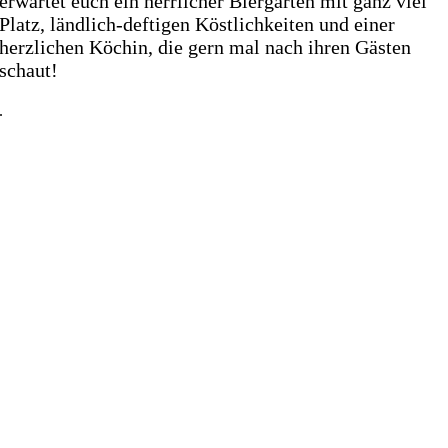
erwartet euch ein herrlicher Biergarten mit ganz viel
Platz, ländlich-deftigen Köstlichkeiten und einer
herzlichen Köchin, die gern mal nach ihren Gästen
schaut!
.