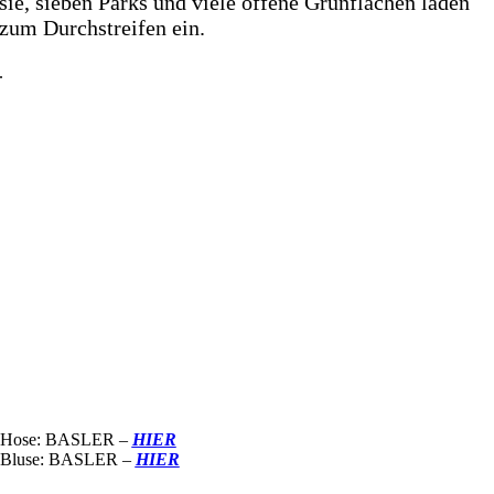
sie, sieben Parks und viele offene Grünflächen laden
zum Durchstreifen ein.
.
Hose: BASLER –
HIER
Bluse: BASLER –
HIER