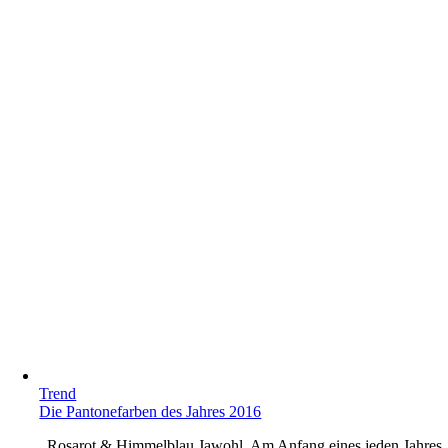
Trend
Die Pantonefarben des Jahres 2016
. Rosarot & Himmelblau Jawohl. Am Anfang eines jeden Jahres