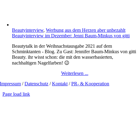
Beautyinterview
,
Werbung aus dem Herzen aber unbezahlt
Beautyinterview im Dezember: Jenni Baum-Minkus von gitti
Beautytalk in der Weihnachstausgabe 2021 auf dem
Schminktanten - Blog. Zu Gast: Jennifer Baum-Minkus von gitti
Beauty. ihr wisst schon: die mit den wasserbasierten,
nachhaltigen Nagelfarben! 😉
Weiterlesen ...
Impressum
/
Datenschutz
/
Kontakt
/
PR- & Kooperation
Page load link
Go
to
Top