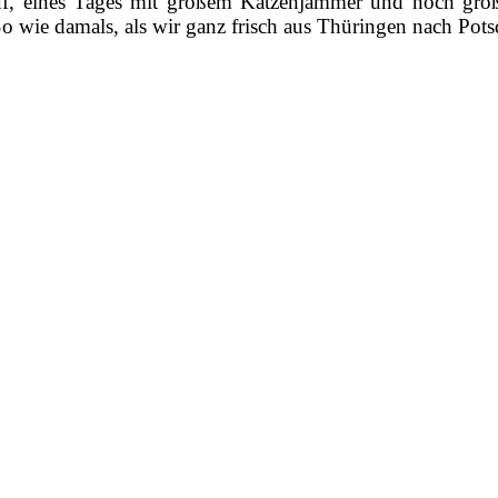
auf, eines Tages mit großem Katzenjammer und noch g
So wie damals, als wir ganz frisch aus Thüringen nach Po