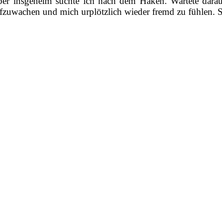
er insgeheim suchte ich nach dem Haken. Wartete dar
fzuwachen und mich urplötzlich wieder fremd zu fühlen. 