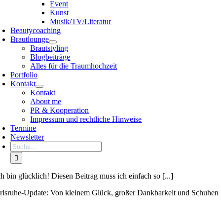
Event
Kunst
Musik/TV/Literatur
Beautycoaching
Brautlounge
Brautstyling
Blogbeiträge
Alles für die Traumhochzeit
Portfolio
Kontakt
Kontakt
About me
PR & Kooperation
Impressum und rechtliche Hinweise
Termine
Newsletter
Search
for:
ch bin glücklich! Diesen Beitrag muss ich einfach so [...]
rlsruhe-Update: Von kleinem Glück, großer Dankbarkeit und Schuhen