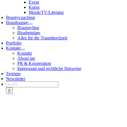
Event
Kunst
Musik/TV/Literatur
Beautycoaching
Brautlounge
Brautstyling
Blogbeiträge
Alles für die Traumhochzeit
Portfolio
Kontakt
Kontakt
About me
PR & Kooperation
Impressum und rechtliche Hinweise
Termine
Newsletter
Search
for: