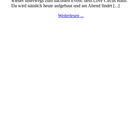
wieder unterwegs zum nächsten Event: dem Love Circus Bash.
Da wird nämlich heute aufgebaut und am Abend findet [...]
Weiterlesen ...