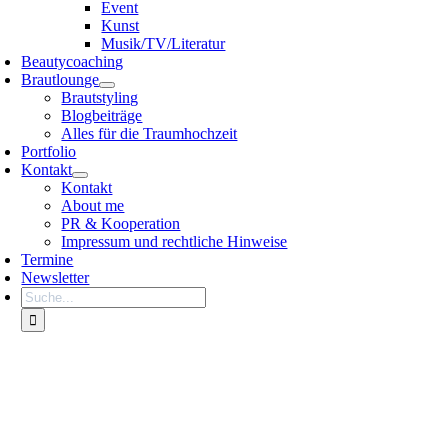
Event
Kunst
Musik/TV/Literatur
Beautycoaching
Brautlounge
Brautstyling
Blogbeiträge
Alles für die Traumhochzeit
Portfolio
Kontakt
Kontakt
About me
PR & Kooperation
Impressum und rechtliche Hinweise
Termine
Newsletter
Search
for: