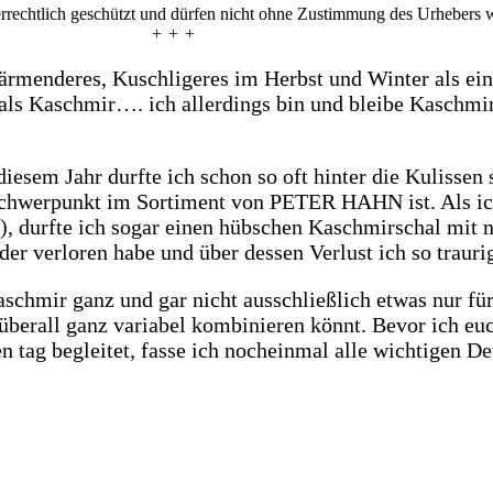
errechtlich geschützt und dürfen nicht ohne Zustimmung des Urhebers w
+ + +
rmenderes, Kuschligeres im Herbst und Winter als ei
 als Kaschmir…. ich allerdings bin und bleibe Kaschmi
 Jahr durfte ich schon so oft hinter die Kulissen sc
Schwerpunkt im Sortiment von PETER HAHN ist. Als ich
ts), durfte ich sogar einen hübschen Kaschmirschal mit
er verloren habe und über dessen Verlust ich so traurig
aschmir ganz und gar nicht ausschließlich etwas nur für
überall ganz variabel kombinieren könnt. Bevor ich eu
 tag begleitet, fasse ich nocheinmal alle wichtigen D