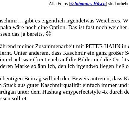
Alle Fotos (
©Johannes Hüsch
) sind urheb
schmir… gibt es eigentlich irgendetwas Weicheres, Wä
paka wäre noch eine Option. Das ist fast noch weicher
ssen das ja bereits. 🙂
hrend meiner Zusammenarbeit mit PETER HAHN in diesem
lernt. Unter anderem, dass Kaschmir ein ganz großer 
nterbach war (freut euch auf die Bilder und die Outfi
deren Marke so ähnlich, den ich irgendwo liegen ließ od
 heutigen Beitrag will ich den Beweis antreten, dass K
n Stück aus guter Kaschmirqualität einfach immer und 
rdigan unter dem Hashtag #myperfectstyle 4x durch den
ssen solltet.