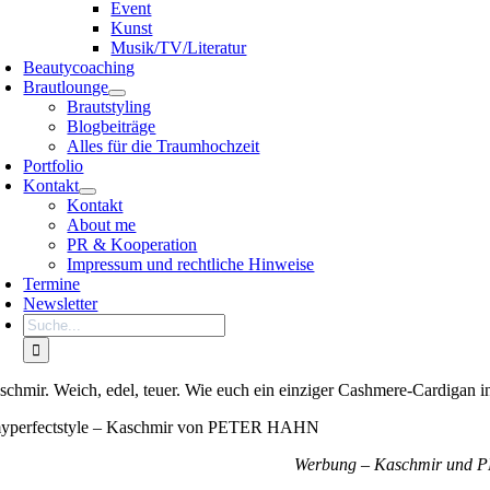
Event
Kunst
Musik/TV/Literatur
Beautycoaching
Brautlounge
Brautstyling
Blogbeiträge
Alles für die Traumhochzeit
Portfolio
Kontakt
Kontakt
About me
PR & Kooperation
Impressum und rechtliche Hinweise
Termine
Newsletter
Search
for:
schmir. Weich, edel, teuer. Wie euch ein einziger Cashmere-Cardigan
yperfectstyle – Kaschmir von PETER HAHN
Werbung – Kaschmir und PE