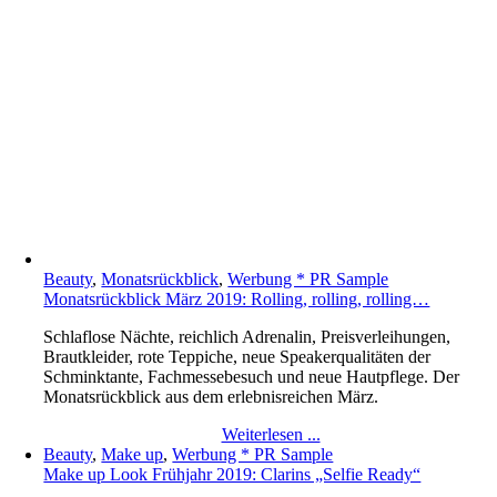
Beauty
,
Monatsrückblick
,
Werbung * PR Sample
Monatsrückblick März 2019: Rolling, rolling, rolling…
Schlaflose Nächte, reichlich Adrenalin, Preisverleihungen,
Brautkleider, rote Teppiche, neue Speakerqualitäten der
Schminktante, Fachmessebesuch und neue Hautpflege. Der
Monatsrückblick aus dem erlebnisreichen März.
Weiterlesen ...
Beauty
,
Make up
,
Werbung * PR Sample
Make up Look Frühjahr 2019: Clarins „Selfie Ready“